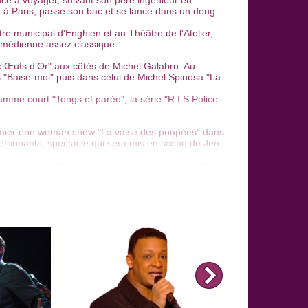
ce à voyager, suivant son père ingénieur en
e à Paris, passe son bac et se lance dans un deug
e municipal d'Enghien et au Théâtre de l'Atelier,
omédienne assez classique.
x Œufs d'Or" aux côtés de Michel Galabru. Au
s "Baise-moi" puis dans celui de Michel Spinosa "La
ogramme court "Tongs et paréo", la série "R.I.S Police
emier
one woman show
"La valse des poupées" dans
détonnants, spectacle qui sera mis en scène de
Jen-
emoun à faire la première partie de son spectacle
Mc Carty dérape"
arrive au
théâtre de Dix Heures
one woman show, mis en scène par Elie Semoun,
parfois crues et inattendues comme dans le sketch
 minois et le côté trash de certains de ses
édiat puisque le spectacle sera joué pendant plus
chroniqueuse à la télévision intervenant aux côtés
res" sur France 2 aux côtés notamment de
Dany