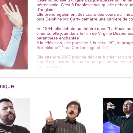
Cette humoriste d'origine basque apassé son enfan
pétrochimie. C'est à l'adolescence qu'elle débarqu
d'anglais.
Elle prend également des cours des cours au Théâtr
puis Delphine Mc Carty démarre une carrière de c
En 1994, elle débute au théâtre dans "La Poule au
cinéma, elle joue dans le film de Virginie Despente
parenthèse enchantée".
A la télévision, elle participe à la série "H" , le pr
Scientifique", "Les Cordier, juge et flic",…
Elle attendra 2007 pour se décider à créer son pr
lequel elle incarne des personnages loufoques et 
Luc Lemoine
.
Delphine Mc Carthy sera ensuite invitée par Elie S
"Merki" lors de ses tournées en province.
mique
En 2010, le nouveau one woman show
"Delphine 
et reçoit un très bon accueil du public. Dans ce 
Delphine met ses personnages dans des situations 
de "
Jlo 93 et BCBG 75
". Le contraste entre son joli
personnages séduisent le public. Le succès est imm
de 2 ans.
En 2011, Delphine Mc Carty entame une carrière de 
de Julien Courbet dans l'émission "En toutes lett
Mauro
ou
Baptiste Lecaplain
.