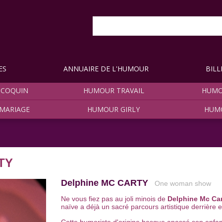
ES
ANNUAIRE DE L'HUMOUR
BILL
COQUIN
HUMOUR TRAVAIL
HUMO
MARIAGE
HUMOUR GIRLY
HUM
TY
Delphine MC CARTY
One woman show
Ne vous fiez pas au joli minois de
Delphine Mc Ca
naïve a déjà un sacré parcours artistique derrière el