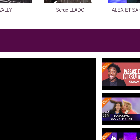
A la radio, Delphine Mac Carty participe sur France
Lopez où elle a pu croiser
Walter
,
Alex Vizorek
et
Ni
WALLY
Serge LLADO
ALEX ET SA
Enfin, un bonheur n'arrivant jamais seul, côté vie 
temps, le parfait amour avec le pâtissier
Christoph