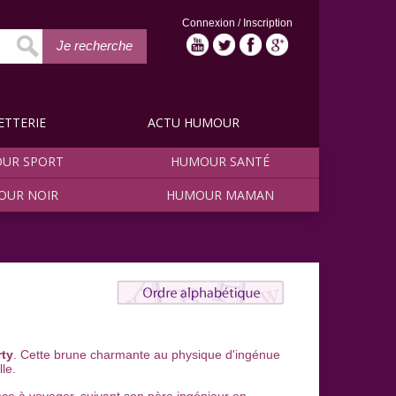
Connexion
/
Inscription
Je recherche
ETTERIE
ACTU HUMOUR
UR SPORT
HUMOUR SANTÉ
OUR NOIR
HUMOUR MAMAN
rty
. Cette brune charmante au physique d'ingénue
le.