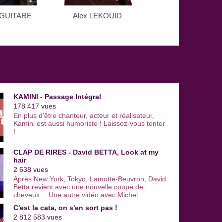
 Inter à l'émission "On va tous y passer" de Frédéric
cole Ferroni
.
 GUITARE
Alex LEKOUID
BOUDU LES CO
privée, Delphine Mac Carthy file, depuis quelques
e Michalak
.
KAMINI - Passage Intégral
178 417 vues
En plus d'être chanteur, acteur et réalisateur,
Kamini est aussi humoriste ! Laissez-vous tenter
!
CLAP DE RIRES - David BETTA, Look at my
hair
2 638 vues
Après New York, Tokyo, Lamotte-Beuvron, David
Betta revient avec une nouvelle coupe de
cheveux… Une autre vidéo avec Michel
Vivacqua ! https://www.youtube.com/watch?
C'est la cata, on s'en sort pas !
v=ybRNQU2q6g4 Acteurs : Dany Mauro, Michel
2 812 583 vues
Vivacqua - Auteurs : Mario Santangeli, Valérie