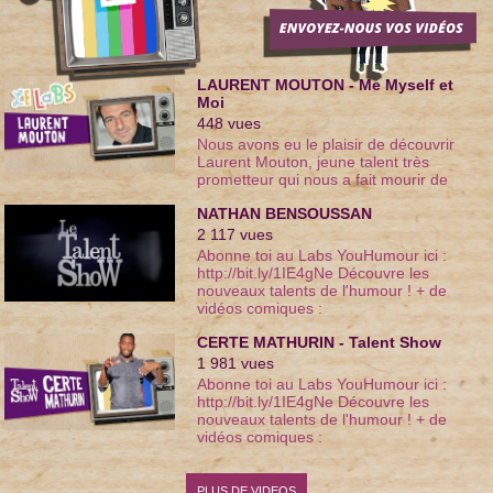
LAURENT MOUTON - Me Myself et
Moi
448
vues
Nous avons eu le plaisir de découvrir
Laurent Mouton, jeune talent très
prometteur qui nous a fait mourir de
rire ! N'hésitez pas à le soutenir avec
NATHAN BENSOUSSAN
plein de commentaires !!
2 117
vues
Abonne toi au Labs YouHumour ici :
http://bit.ly/1IE4gNe Découvre les
nouveaux talents de l'humour ! + de
vidéos comiques :
http://www.youhumour.com
CERTE MATHURIN - Talent Show
1 981
vues
Abonne toi au Labs YouHumour ici :
http://bit.ly/1IE4gNe Découvre les
nouveaux talents de l'humour ! + de
vidéos comiques :
http://www.youhumour.com
PLUS DE VIDEOS