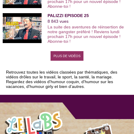
prochain 17h pour un nouvel épisode !
artistes et 3000 vidéos de leurs meilleurs
Abonne-toi !
sketchs comiques. Viens faire l’humour
avec nous ! Retrouve les vidéos drôles
PALIZZI EPISODE 25
de one man show, stand up, humoristes
femmes, comiques français, duos
8 843 vues
comiques… De l'humour noir à l'humour
La suite des aventures de réinsertion de
sur le couple, des humoristes d'Ondar à
notre gangster préféré ! Reviens lundi
ceux de Vtep et du Jamel Comedy Club,
prochain 17h pour un nouvel épisode !
tous les nouveaux talents de l'humour
Abonne-toi !
sont sur You Humour. | Encore plus de
vidéos http://www.youhumour.com
PLUS DE VIDÉOS
Retrouvez toutes les vidéos classées par thématiques, des
vidéos drôles sur le travail, le sport, la santé, la mariage.
Regardez des vidéos d'humour coquin, d'humour sur les
vacances, d'humour girly et bien d’autres.