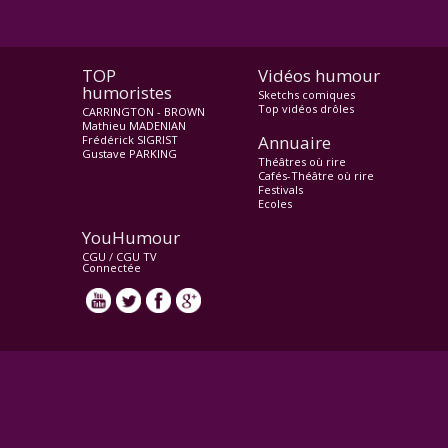
TOP
Vidéos humour
humoristes
Sketchs comiques
Top vidéos drôles
CARRINGTON - BROWN
Mathieu MADENIAN
Annuaire
Frédérick SIGRIST
Gustave PARKING
Théâtres où rire
Cafés-Théâtre où rire
Festivals
Ecoles
YouHumour
CGU
/
CGU TV
Connectée