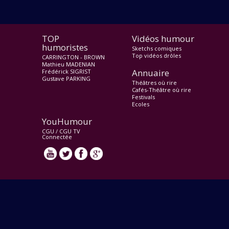
TOP
Vidéos humour
humoristes
Sketchs comiques
Top vidéos drôles
CARRINGTON - BROWN
Mathieu MADENIAN
Annuaire
Frédérick SIGRIST
Gustave PARKING
Théâtres où rire
Cafés-Théâtre où rire
Festivals
Ecoles
YouHumour
CGU
/
CGU TV
Connectée