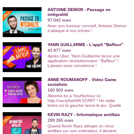
ANTOINE DEMOR - Passage en
intégralité
97 042 vues
Avec son humour corrosif, Antoine Demor
s'attaque à nos icônes !
YANN GUILLARME - L'appli "Baffeur"
43 877 vues
Après Uber, Yann Guillarme lance une
application révolutionnaire: "Baffeur" !
Laissez-vous convaincre !
ANNE ROUMANOFF - Video Game
socialiste
160 903 vues
Abonne-toi à YouHumour ici :
http://ow.ly/heh8A START ! Un radio
bistro où la gauche lance le jeu. Quelle
sera son avenir ? GAME OVER ? Anne
KEVIN RAZY - Informatique antillais
Roumanoff est actuellement en tournée
dans toute la France, en Suisse et en
289 265 vues
Belgique pour son spectacle Aimons-
Quand Kevin Razy attrape un virus
nous les uns les autres, et plus encore
antillais sur son ordinateur, il devient