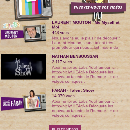
femmes, comiques français, duos
comiques… De l'humour noir à l'humour
sur le couple, des humoristes d'Ondar à
ceux de Vtep et du Jamel Comedy Club,
tous les nouveaux talents de l'humour
LAURENT MOUTON - Me Myself et
sont sur You Humour. | Encore plus de
Moi
vidéos http://www.youhumour.com
448
vues
Nous avons eu le plaisir de découvrir
Laurent Mouton, jeune talent très
prometteur qui nous a fait mourir de
rire ! N'hésitez pas à le soutenir avec
NATHAN BENSOUSSAN
plein de commentaires !!
2 117
vues
Abonne toi au Labs YouHumour ici :
http://bit.ly/1IE4gNe Découvre les
nouveaux talents de l'humour ! + de
vidéos comiques :
http://www.youhumour.com
FARAH - Talent Show
14 070
vues
Abonne toi au Labs YouHumour ici :
http://bit.ly/1IE4gNe Découvre les
nouveaux talents de l'humour ! + de
vidéos comiques :
http://www.youhumour.com
PLUS DE VIDEOS