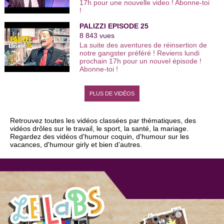
17h pour une nouvelle video ! Abonne-toi
artistes et 3000 vidéos de leurs meilleurs
!
sketchs comiques. Viens faire l’humour
avec nous ! Retrouve les vidéos drôles
PALIZZI EPISODE 25
de one man show, stand up, humoristes
femmes, comiques français, duos
8 843 vues
comiques… De l'humour noir à l'humour
La suite des aventures de réinsertion de
sur le couple, des humoristes d'Ondar à
notre gangster préféré ! Reviens lundi
ceux de Vtep et du Jamel Comedy Club,
prochain 17h pour un nouvel épisode !
tous les nouveaux talents de l'humour
Abonne-toi !
sont sur You Humour. | Encore plus de
vidéos http://www.youhumour.com
PLUS DE VIDÉOS
Retrouvez toutes les vidéos classées par thématiques, des
vidéos drôles sur le travail, le sport, la santé, la mariage.
Regardez des vidéos d'humour coquin, d'humour sur les
vacances, d'humour girly et bien d’autres.