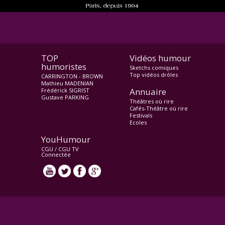
TOP
Vidéos humour
humoristes
Sketchs comiques
Top vidéos drôles
CARRINGTON - BROWN
Mathieu MADENIAN
Annuaire
Frédérick SIGRIST
Gustave PARKING
Théâtres où rire
Cafés-Théâtre où rire
Festivals
Ecoles
YouHumour
CGU
/
CGU TV
Connectée