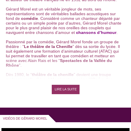
Gérard Morel est un véritable jongleur de mots, ses
représentations sont de véritables ballades acoustiques sur
fond de
comédie
. Considéré comme un chanteur déjanté par
certains ou un simple poète par d’autres, Gérard Morel chante
pour le plus grand plaisir de nos oreilles des couplets qui
naviguent entre chansons d’amour et
chansons d’humour
.
Passionné par la comédie, Gérard Morel fonde un groupe de
théâtre : “
Le théâtre de la Chenille
” dès sa sortie du lycée. Il
suit également une formation d’animateur culturel (ATAC) qui
lui permet de travailler en tant que comédien et metteur en
scène avec Alain Rais et les “
Spectacles de la Vallée du
Rhône
”.
Dès 1980, le “
théâtre de la chenille
” devient une troupe
professionnelle. Gérard Morel met en scène “l
’Opéra des
Gueux
”, de John Gay et “
Lettre d’une inconnue
” d’après
Stefan Zweig. Mais c’est en travaillant sur un spectacle
LIRE LA SUITE
consacré à
Edith Piaf
, écrit par René Escude, que Gérard
Morel découvre le monde musical.
En 1985, Gérard Morel fonde “
Le théâtre à découvert
”, un
festival
de création théâtrale à Tournon-sur-Rhône et Tain-
l’Hermitage.
VIDÉOS DE GÉRARD MOREL
En 1987, il délaisse la mise en scène pour se consacrer à la
comédie et joue dans plusieurs
pièces de théâtre
sous la