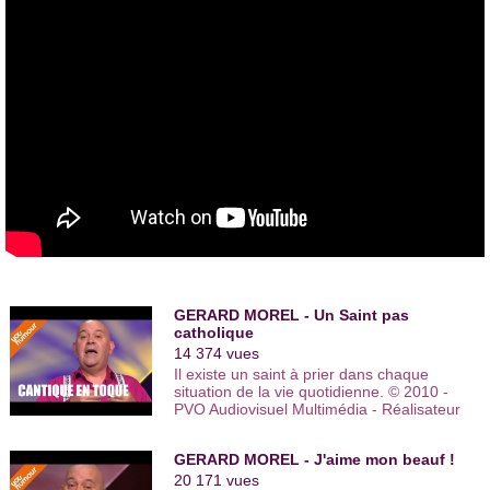
direction notamment Jean-Paul Wenzel, Matthias Langloff et
Jean-Louis Hourdin. Gérard Morel apparaît aussi à la
télévision, dans les téléfilms de Alain Minier, Karim Dridi ou
Robert Enrico.
En 1996, Gérard Morel commence à écrire des chansons et
les interprète sur scène suite à un défi lancé par un ami. Fort
de cette nouvelle expérience musicale qui le bouleversa, il se
met à écrire d’autres chansons. Avec d’autres musiciens et
comédiens (
Luc Chareyron
, Christophe Monteil et Hervé
Peyard) il débute le “
Gérard Morel & les Garçons Qui
l’Accompagnent
”.
En 2001, il joue un récital acoustique en
duo
avec Christophe
Monteil dans “
Gérard Morel, un bon gars pas dégueu
”. Il
présente ensuite le “Gérard Morel & les Garçons qui
l’Accompagnent" au
Train-Théâtre
à Portes-les-Valence.
GERARD MOREL - Un Saint pas
En 2007, il crée un nouveau récital acoustique “
Gérard Morel
catholique
& le Duette qui l’accompagne
” avec 2 musiciens : Marie-
14 374 vues
Claire Dupuy et Alain Territo. Un an plus tard, il monte un
Il existe un saint à prier dans chaque
nouveau spectacle : “
Gérard Morel & Toute la Clique qui
situation de la vie quotidienne. © 2010 -
l’Accompagne
” accompagné de 6 musiciens dirigés pars
PVO Audiovisuel Multimédia - Réalisateur
Stéphane Méjean. Un de ses spectacles ”
Un Moment avec
: Christophe FRANCK - Interprète : ...
Gérard Morel
” sort en DVD.
GERARD MOREL - J'aime mon beauf !
En 2008, Gérard Morel devient président du
Centre De La
20 171 vues
Chanson
, une association qui conseille et accompagne les