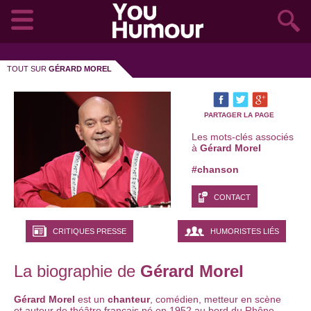
TOUT SUR
GÉRARD MOREL
PARTAGER LA PAGE
Les mots-clés associés
à
Gérard Morel
#chanson
CONTACT
CRITIQUES PRESSE
HUMORISTES LIÉS
La biographie de
Gérard Morel
Gérard Morel
est un
chanteur
, comédien, metteur en scène
et auteur de théâtre français né en 1952 au bord du Rhône.