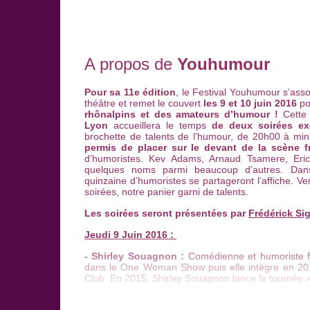
A propos de
Youhumour
Pour sa 11e édition
, le Festival Youhumour s’ass
théâtre et remet le couvert
les 9 et 10 juin 2016
po
rhônalpins et des amateurs d’humour !
Cette
Lyon
accueillera le temps
de deux soirées ex
brochette de talents de l’humour, de 20h00 à min
permis de placer sur le devant de la scène f
d’humoristes. Kev Adams, Arnaud Tsamere, Eric
quelques noms parmi beaucoup d’autres. Dans 
quinzaine d’humoristes se partageront l’affiche. V
soirées, notre panier garni de talents.
Les soirées seront présentées par
Frédérick Sig
Jeudi 9 Juin 2016 :
- Shirley Souagnon :
Comédienne et humoriste f
dans le One Woman Show puis elle intègre en 2
Club. En 2015, Shirley Souagnon lance la tournée «
- Mathieu Cohin :
Explorant notre monde avec ses 