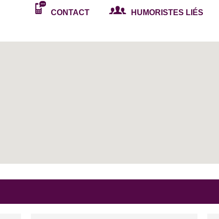
contre tout, nul doute que dans
CONTACT
HUMORISTES LIÉS
i ! Olivia Moore décale avec
once leurs paradoxes et leurs
ulés !
comédien pour la télévision, le
ur Canal + et membre du Studio
t nouveau dans le monde de
 réinventant pour toujours mieux
corse qui débute dans le monde
n Santini s’amuse ».
 chroniqueur d'humour pour la
 scène dans « Jefferey Jordan
itable show man, Yann attrape
minute. Il joue en ce moment son
é « Nos chers voisins » diffusée