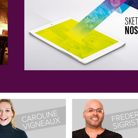
ouvrir !
t qui propose de retrouver sur
 de la nouvelle scène comique
 accueilli plus de 300 Artistes
 Youhumour avec plus de 70