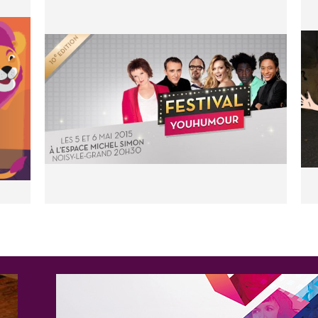
w, « La vie est Belle ».
on José nous fait découvrir ses
es sujets et anecdotes qui nous
l fait ses preuves au Paname
se les mecs », il aborde les
es.
 pour rire », Il fait partie de
 lance à présent son nouveau
 prix du « Coup de cœur » au
 2011 son premier one-man show,
on pour des festivals.
Première » et dans l'émission «
on spectacle où il raconte sa
s femmes sur terre.
sse pas une minute de répit !
 le public de ses caricature hors
 parodie d'anthologie.
 D'un humour noir décapant, sa
e paradoxes vous donnent des