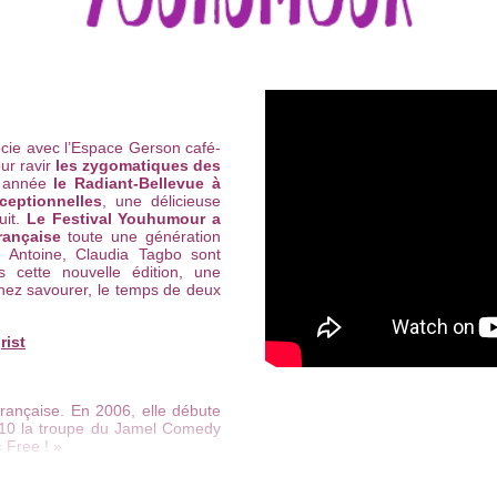
ocie avec l’Espace Gerson café-
ur ravir
les zygomatiques des
 année
le Radiant-Bellevue à
ceptionnelles
, une délicieuse
uit.
Le Festival Youhumour a
rançaise
toute une génération
 Antoine, Claudia Tagbo sont
cette nouvelle édition, une
enez savourer, le temps de deux
rist
rançaise. En 2006, elle débute
010 la troupe du Jamel Comedy
 Free ! »
convictions : son verbe jubile,