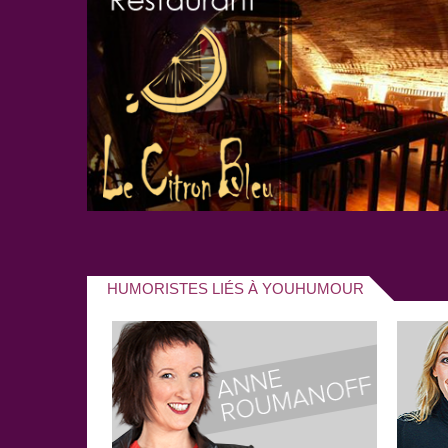
frissons : innocente ou méchante ? A vous de le déc
Les soirées Youhumour, c'est
un festival itinéran
scène
, le temps de quelques soirées,
le meilleur
française
!
En une dizaine d'éditions, les soirées Youhumour ont
et permis d'alimenter le catalogue de programmes
heures de captation live en haute définition.
HUMORISTES LIÉS À YOUHUMOUR