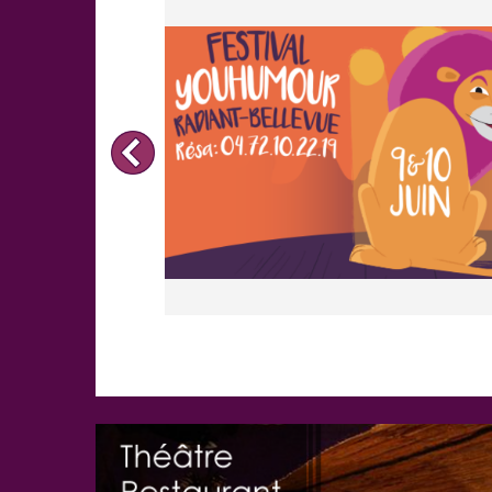
depuis 2012, et joue parallèlement son one-man-sho
- Nilson José :
Dans « Affaire de famille », Nils
amis, sa familles et ses rencontres en traitant d
concernent tous.
- Lenny Harvey :
Jeune humoriste de 27 ans, i
Comedy Club. Dans son spectacle « Ce que pen
rapports compliqués entre les hommes et les femm
- Terry Cometti :
Découvert au show sur M6 « Juste
l’équipe d’ « On ne demande qu’a en rire » et
spectacle « Ange ou Démon ».
- Eddy King :
Humoriste de 33 ans, il gagne le
Festival « Juste Pour Rire » en 2007. Il lance en
et enchaine depuis les tournages et les représentati
- Guillermo Guiz :
Chroniqueur en radio sur « La 
69 minutes Sans chichi », il présente en 2015 s
jeunesse, le sexe ou l'hypothèse d'une absence de
- Karine Dubernet :
Karine Dubernet ne nous lai
Evitant souvent le politiquement correct, elle régale
pair et se révèle aussi chanteuse émérite dans une
- Laura Laune :
Laura Laune n'a aucune limite !
folie angélique et ses personnages remplis d