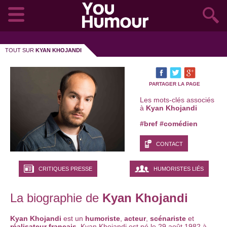
TOUT SUR
KYAN KHOJANDI
PARTAGER LA PAGE
Les mots-clés associés
à
Kyan Khojandi
#bref
#comédien
CONTACT
CRITIQUES PRESSE
HUMORISTES LIÉS
La biographie de
Kyan Khojandi
Kyan Khojandi
est un
humoriste
,
acteur
,
scénariste
et
réalisateur français
. Kyan Khojandi est né le 29 août 1982 à