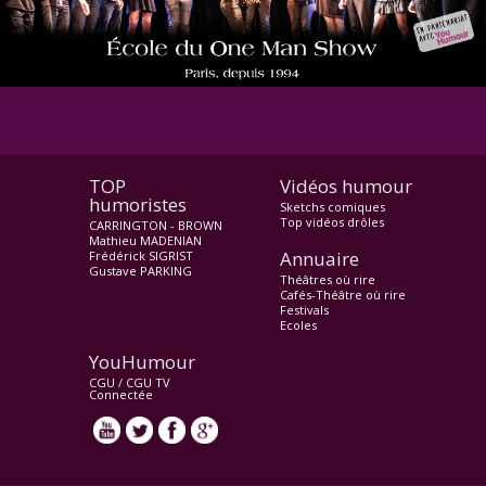
TOP
Vidéos humour
humoristes
Sketchs comiques
Top vidéos drôles
CARRINGTON - BROWN
Mathieu MADENIAN
Annuaire
Frédérick SIGRIST
Gustave PARKING
Théâtres où rire
Cafés-Théâtre où rire
Festivals
Ecoles
YouHumour
CGU
/
CGU TV
Connectée