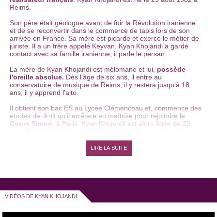
Reims.
Son père était géologue avant de fuir la Révolution iranienne
et de se reconvertir dans le commerce de tapis lors de son
arrivée en France. Sa mère est picarde et exerce le métier de
juriste. Il a un frère appelé Keyvan. Kyan Khojandi a gardé
contact avec sa famille iranienne, il parle le persan.
La mère de Kyan Khojandi est mélomane et lui,
possède
l'oreille absolue.
Dès l'âge de six ans, il entre au
conservatoire de musique de Reims, il y restera jusqu'à 18
ans, il y apprend l'alto.
Il obtient son bac ES au Lycée Clémenceau et, commence des
études de droit qu'il arrêtera en maîtrise pour rejoindre le
Cours Simon
, à Paris. Kyan Khojandi est alors âgée de 22
ans. Pendant trois ans, il étudie la
comédie
avec Chantal
Brière et se rend compte qu'il veut en faire son métier.
LIRE LA SUITE
A cette époque, il écrit ses premiers textes et enchaine ensuite
les
scènes ouvertes
et les premières parties d'artistes
comme
Manu Payet
,
Elie Semoun
,
Tomer Sisley
,
Titoff
,
Gérald Dahan
,
Anne Roumanoff
,
Fabrice Eboué
ou encore
Thomas N'Gijol
. Il participe aux deux tournées de la
Route
du Rire
et est finaliste du
Festival Paris Fait Sa Comédie
VIDÉOS DE KYAN KHOJANDI
2009.
En mars 2008, jusqu'à février 2010, Kyan Khojandi monte sur