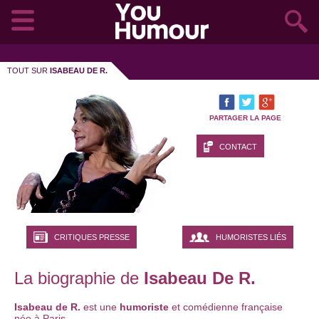
TOUT SUR
ISABEAU DE R.
PARTAGER LA PAGE
CONTACT
CRITIQUES PRESSE
HUMORISTES LIÉS
La biographie de
Isabeau De R.
Isabeau de R.
est une
humoriste
et comédienne française
née à Paris.