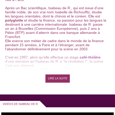
Après un Bac scientifique, Isabeau de R., qui est issue d'une
famille noble, de son vrai nom Isabelle de Richoufftz, étudie
les langues orientales, dont le chinois et le coréen. Elle est
polyglotte
et étudie la finance, sa passion pour les langues la
destinant à une carrière internationale. Isabeau de R. passe
un an à Bruxelles (Commission Européenne), puis 2 ans à
Pékin (BTP) avant d'atterrir dans une banque allemande à
Francfort.
Elle exerce son métier de cadre dans le monde de la finance
pendant 15 années, à Paris et à l’étranger, avant de
l'abandonner définitivement pour la scène en 2003.
C'est en 1997, alors qu'elle effectue un stage
café-théâtre
d'une semaine qu'Ysabeau de R. a "
la révélation !
", la scène
c'est son élément.
De retour à Paris, en 1999, elle s'inscrit à des cours du soir
afin d’apprendre des
techniques d'improvisation
et elle est
sélectionnée dans l'équipe d'improvisation du
café-théâtre Le
LIRE LA SUITE
Bout
. En 2002, elle écrit ses
premiers sketches
qui
deviendront "
Tenue correcte exigée !
", spectacle qu'elle joue
non-stop depuis 2003 où elle nous emmène dans un univers
bourge complètement déjanté. Isabeau de R. joue ce
spectacle, notamment, au
Café théâtre les Blancs Manteaux
en 2004. Ce spectacle lui permettra d'obtenir une récompense
VIDÉOS DE ISABEAU DE R.
au
festival de Saint Gervais
en 2005.
Isabeau de R, conçoit et joue, dans une
websérie comique