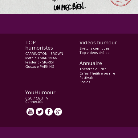
TOP
Vidéos humour
humoristes
Sketchs comiques
Top vidéos drôles
CARRINGTON - BROWN
Mathieu MADENIAN
Annuaire
Frédérick SIGRIST
Gustave PARKING
Théâtres où rire
Cafés-Théâtre où rire
Festivals
Ecoles
YouHumour
CGU
/
CGU TV
Connectée