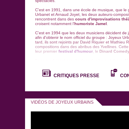
spectacles.
C'est en 1991, dans une école de musique, que l
Urbanet et Arnaud Joyet, les deux auteurs-composi
rencontrent dans des
cours d'improvisations thé
croisent notamment l'
humoriste Jamel
.
C'est en 1994 que les deux musiciens décident de j
afin d'obtenir le nom officiel du groupe : Joyeux U
tard, ils sont rejoints par David Riquier et Mathieu 
compositions dans des abribus des Yvellines. Cette
leur premier
festival d'humour
, le
Dinard Comedy
Ils se produisent ensuite dans des bars et des
café
les premières parties de groupes de musiques plu
Raides
, La Tordue et le groupe de rock Pigalle.
CRITIQUES PRESSE
CO
En 1998 sort leur premier album éponyme, "
Joyeu
gagnent en notoriété. L'année suivante, ils remporten
Chorus du
Starting Rock des Haut-de-Seine
. Ils
dont le style musical, la mise en scène et le sens d
les Wriggles.
VIDÉOS DE JOYEUX URBAINS
En 2002, les Joyeux Urbains interprètent leur nouv
première partie des Wriggles à l'
Olympia
.
En 2003, ils remplissent de nombreuses salles pa
l'
Européen
. Ils en profitent pour enregistrer leur a