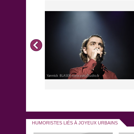
livre pour enfants.
En mêlant java, rock, swing, rap, rock et satire soc
proposent à leur public des chansons et des specta
avant l'énergie de leur
textes comiques
dans un st
HUMORISTES LIÉS À JOYEUX URBAINS