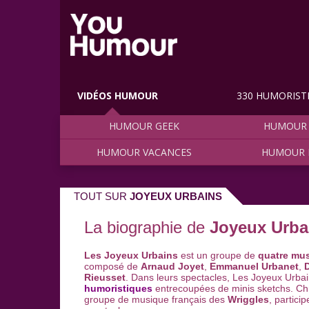
VIDÉOS HUMOUR
330 HUMORIST
HUMOUR GEEK
HUMOUR 
HUMOUR VACANCES
HUMOUR 
TOUT SUR
JOYEUX URBAINS
La biographie de
Joyeux Urba
Les Joyeux Urbains
est un groupe de
quatre mus
composé de
Arnaud Joyet
,
Emmanuel Urbanet
,
Rieusset
. Dans leurs spectacles, Les Joyeux Urba
humoristiques
entrecoupées de minis sketchs. C
groupe de musique français des
Wriggles
, partici