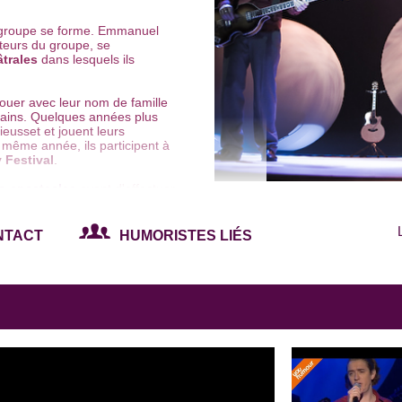
e groupe se forme. Emmanuel
teurs du groupe, se
âtrales
dans lesquels ils
ouer avec leur nom de famille
rbains. Quelques années plus
Rieusset et jouent leurs
 même année, ils participent à
 Festival
.
s-spectacles
avant d'effectuer
s connus come les
Têtes
NTACT
HUMORISTES LIÉS
x Urbains
", avec lequel ils
t le Prix du Public et le Prix
 y croisent un groupe français
u spectacle est assez proche :
el album "
Supersexy
" en
risiennes comme
la Cigale
et
lbum en "
Live
". La même