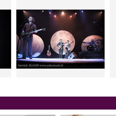
iale, les Joyeux Urbains
cles théâtralisés mettant en
yle très potache.