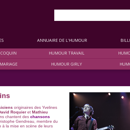
ES
ANNUAIRE DE L'HUMOUR
BILL
COQUIN
HUMOUR TRAVAIL
HUMO
MARIAGE
HUMOUR GIRLY
HUM
ins
iciens
originaires des Yvelines
David Roquier
et
Mathieu
ins chantent des
chansons
hristophe Gendreau, membre du
pe à la mise en scène de leurs