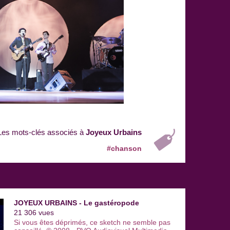
Les mots-clés associés à
Joyeux Urbains
#chanson
JOYEUX URBAINS - Le gastéropode
21 306 vues
Si vous êtes déprimés, ce sketch ne semble pas