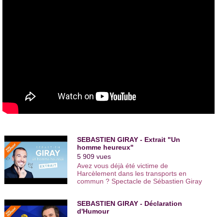
pendant 1 an à L’Archipel et qui part désormais en tournée à
travers toute la France.
Très présent sur la toile, Sébastien Giray tourne régulièrement
des chroniques vidéos humoristiques où il joue de sa naïveté
pour traiter de faits d’actualité sensibles.
Bon client, son humour est également très apprécié sur les
plateaux TV. On a ainsi pu le voir aux côtés d
’
Anne
Roumanoff,
de Patrick Sébastien, de Cyril Hanouna ou sur
Canal+, dans l’émission « repérage ».
Il est depuis, passé de l’autre côté, puisque Sébastien Giray
est aujourd’hui l’animateur vedette de l’émission jeunesse "Le
Grand DéfiTOON" sur la chaîne Télétoon+.
SEBASTIEN GIRAY - Extrait "Un
homme heureux"
5 909 vues
Avez vous déjà été victime de
Harcèlement dans les transports en
commun ? Spectacle de Sébastien Giray
Mise en scène de Yoann Gouillouzouic
SEBASTIEN GIRAY - Déclaration
d'Humour