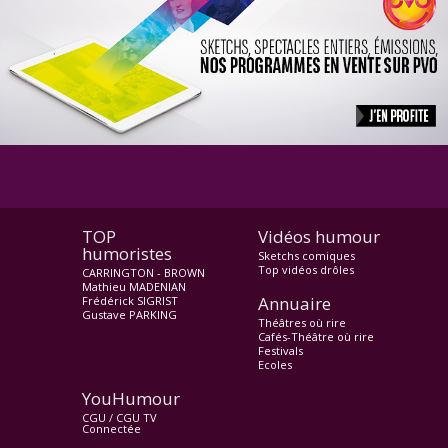
TOP
Vidéos humour
humoristes
Sketchs comiques
Top vidéos drôles
CARRINGTON - BROWN
Mathieu MADENIAN
Annuaire
Frédérick SIGRIST
Gustave PARKING
Théâtres où rire
Cafés-Théâtre où rire
Festivals
Ecoles
YouHumour
CGU
/
CGU TV
Connectée