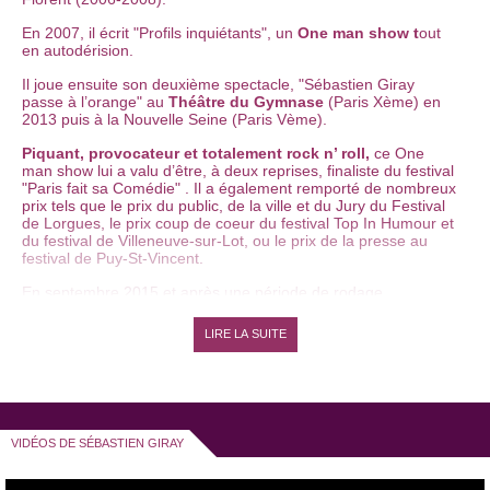
En 2007, il écrit "Profils inquiétants", un
One man show
t
out
en autodérision.
Il joue ensuite son deuxième spectacle, "Sébastien Giray
passe à l’orange" au
Théâtre du Gymnase
(Paris Xème) en
2013 puis à la Nouvelle Seine (Paris Vème).
Piquant, provocateur et totalement rock n’ roll,
ce One
man show lui a valu d’être, à deux reprises, finaliste du festival
"Paris fait sa Comédie" . Il a également remporté de nombreux
prix tels que le prix du public, de la ville et du Jury du Festival
de Lorgues, le prix coup de coeur du festival Top In Humour et
du festival de Villeneuve-sur-Lot, ou le prix de la presse au
festival de Puy-St-Vincent.
En septembre 2015 et après une période de rodage,
Sébastien Giray présente
son nouveau spectacle "Un
homme heureux"
, un One-man show drôle et tout en finesse,
LIRE LA SUITE
qu’il crée au Théâtre de L’Archipel (Paris Xème) et qu’il joue
depuis janvier 2016 à Apollo (Paris XIème).
En véritable artiste, Sébastien Giray multiplie les défis :
parallèlement à ses one man show, il se produit au théâtre,
depuis septembre 2012, dans la pièce "La Guerre des sexes",
VIDÉOS DE SÉBASTIEN GIRAY
tout d’abord à la
Comédie République
,
et actuellement aux
Feux de la Rampe. Plus encore, il anime, depuis janvier 2015,
un plateau d’humoristes, le "Hold-up Comedy", qui s’est tenu