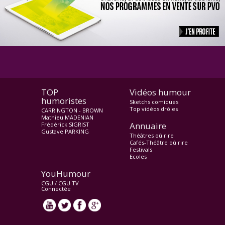
TOP
Vidéos humour
humoristes
Sketchs comiques
Top vidéos drôles
CARRINGTON - BROWN
Mathieu MADENIAN
Annuaire
Frédérick SIGRIST
Gustave PARKING
Théâtres où rire
Cafés-Théâtre où rire
Festivals
Ecoles
YouHumour
CGU
/
CGU TV
Connectée