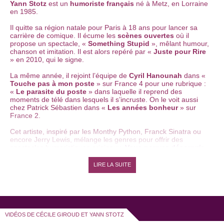
Yann Stotz
est un
humoriste français
né à Metz, en Lorraine
en 1985.
Il quitte sa région natale pour Paris à 18 ans pour lancer sa
carrière de comique. Il écume les
scènes ouvertes
où il
propose un spectacle, «
Something Stupid
», mêlant humour,
chanson et imitation. Il est alors repéré par «
Juste pour Rire
» en 2010, qui le signe.
La même année, il rejoint l’équipe de
Cyril Hanounah
dans «
Touche pas à mon poste
» sur France 4 pour une rubrique :
«
Le parasite du poste
» dans laquelle il reprend des
moments de télé dans lesquels il s’incruste. On le voit aussi
chez Patrick Sébastien dans «
Les années bonheur
» sur
France 2.
Cet artiste, inspiré par les Monthy Python, Franck Sinatra ou
encore Jerry Lewis, mélange les genres pour offrir des
spectacles humoristiques originaux.
Vous pouvez découvrir
les sketches solo de Yann Stotz sur ce site.
LIRE LA SUITE
Cécile Giroud
est, quant à elle, une
humoriste
, une
comédienne et chanteuse française née à Lyon.
Ancienne membre des «
Taupes Modèles
» aux côtés de
VIDÉOS DE CÉCILE GIROUD ET YANN STOTZ
Florence Foresti
et de
Céline Iannucci
, elle se lance dans