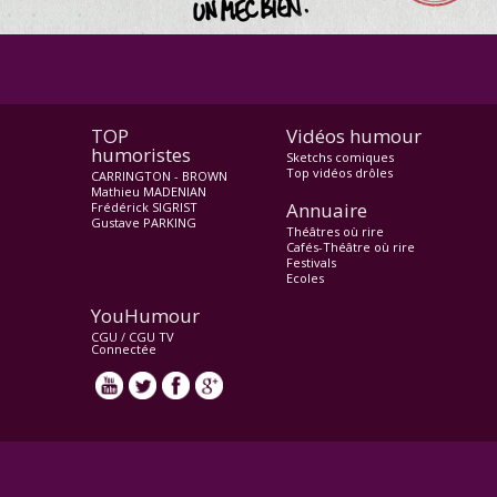
TOP
Vidéos humour
humoristes
Sketchs comiques
Top vidéos drôles
CARRINGTON - BROWN
Mathieu MADENIAN
Annuaire
Frédérick SIGRIST
Gustave PARKING
Théâtres où rire
Cafés-Théâtre où rire
Festivals
Ecoles
YouHumour
CGU
/
CGU TV
Connectée