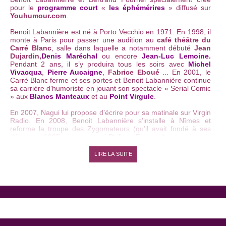
pour le
programme court
«
les éphémérires
» diffusé sur
Youhumour.com
.
Benoit Labannière est né à Porto Vecchio en 1971. En 1998, il
monte à Paris pour passer une audition au
café théâtre du
Carré Blanc
, salle dans laquelle a notamment débuté
Jean
Dujardin,
Denis Maréchal
ou encore
Jean-Luc Lemoine.
Pendant 2 ans, il s’y produira tous les soirs avec
Michel
Vivacqua
,
Pierre Aucaigne
,
Fabrice Eboué
... En 2001, le
Carré Blanc ferme et ses portes et Benoit Labannière continue
sa carrière d’humoriste en jouant son spectacle « Serial Comic
» aux
Blancs Manteaux
et au
Point Virgule
.
En 2007, Nagui lui propose d’écrire pour sa matinale sur Virgin
Radio. En 2008, Benoit Labannière s’installe à Nîmes et
reforme la troupe des Zygomateurs (qu’il avait fondé à ses
débuts en 1995, avec son ami Philippe Francou).
Cette même année, Benoit Labannière croise le chemin de
LIRE LA SUITE
Youhumour
et propose avec Bertrand Fournel un programme
court intitulé «
Les éphémérires
» dont ils sont auteurs et
interprètes. Au total, ce sont 365 vidéos drôles qui présentent
avec humour un événement qui s’est passé à cette date.
Récemment, Benoit Labannière a participé à l’émission de
Laurent Ruquier «
on n’demande qu’à en rire
».