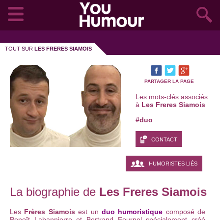
TOUT SUR
LES FRERES SIAMOIS
PARTAGER LA PAGE
Les mots-clés associés
à
Les Freres Siamois
#duo
CONTACT
HUMORISTES LIÉS
La biographie de
Les Freres Siamois
Les
Frères Siamois
est un
duo humoristique
composé de
Benoît Labannierre et Bertrand Fournel spécialement créé