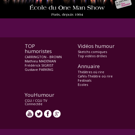
TOP
Vidéos humour
humoristes
Sketchs comiques
Top vidéos drôles
CARRINGTON - BROWN
Mathieu MADENIAN
Annuaire
Frédérick SIGRIST
Gustave PARKING
Théâtres où rire
Cafés-Théâtre où rire
Festivals
Ecoles
YouHumour
CGU
/
CGU TV
Connectée