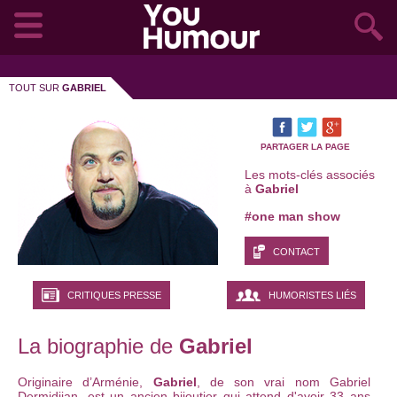
TOUT SUR
GABRIEL
PARTAGER LA PAGE
Les mots-clés associés
à
Gabriel
#one man show
CONTACT
CRITIQUES PRESSE
HUMORISTES LIÉS
La biographie de
Gabriel
Originaire d’Arménie,
Gabriel
, de son vrai nom Gabriel
Dermidjian, est un ancien bijoutier qui attend d'avoir 33 ans