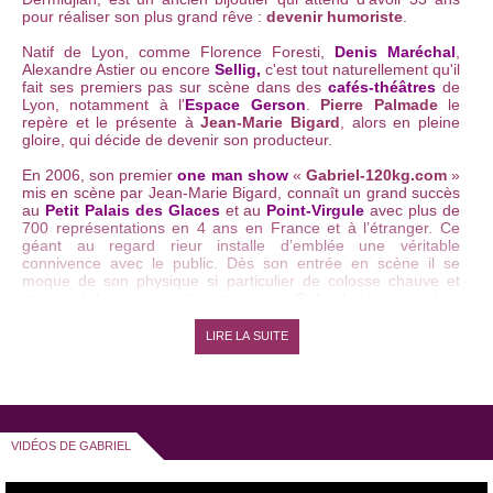
pour réaliser son plus grand rêve :
devenir humoriste
.
Natif de Lyon, comme Florence Foresti,
Denis Maréchal
,
Alexandre Astier ou encore
Sellig,
c'est tout naturellement qu'il
fait ses premiers pas sur scène dans des
cafés-théâtres
de
Lyon, notamment à l'
Espace Gerson
.
Pierre Palmade
le
repère et le présente à
Jean-Marie Bigard
, alors en pleine
gloire, qui décide de devenir son producteur.
En 2006, son premier
one man show
«
Gabriel-120kg.com
»
mis en scène par Jean-Marie Bigard, connaît un grand succès
au
Petit Palais des Glaces
et au
Point-Virgule
avec plus de
700 représentations en 4 ans en France et à l’étranger. Ce
géant au regard rieur installe d’emblée une véritable
connivence avec le public. Dès son entrée en scène il se
moque de son physique si particulier de colosse chauve et
imposant. Le mariage, la campagne... Gabriel n'aime rien tant
que faire rire le public avec la vie quotidienne.
LIRE LA SUITE
Gabriel a participé à de nombreuses
émissions d’humour
à
la télévision : "
Pliés en 4
" sur France 4, "
Les coups
d’humour
" de TF1, "
Vivement Dimanche
" sur France 2 et
"
Drôle de scène
" sur M6.Tendre, acide, décalé, Gabriel a été
récompensé par de nombreux prix dans des
festivals
d'humour
:
Festival National des humoristes de Tournon
,
VIDÉOS DE GABRIEL
le Prix de la Presse du
Festival du Rire de Rochefort
...
La naissance de sa petite fille l’a inspiré pour l'écriture de son