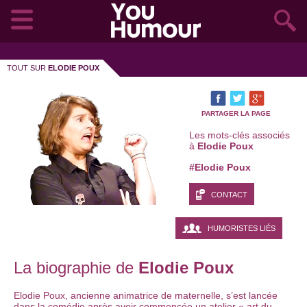
TOUT SUR
ELODIE POUX
PARTAGER LA PAGE
Les mots-clés associés
à
Elodie Poux
#Elodie Poux
CONTACT
HUMORISTES LIÉS
La biographie de
Elodie Poux
Elodie Poux, ancienne animatrice de maternelle, s’est lancée
dans la comédie après avoir commencée un atelier « art du