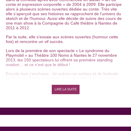
conte et expression corporelle » de 2004 à 2009. Elle participe
alors à plusieurs scènes ouvertes dédiée au conte. Très vite
elle s’aperçoit que ses histoires se rapprochent de l’univers du
sketch et de l’humour. Aussi elle décide de suivre des cours de
one man show à la Compagnie du Café théâtre à Nantes de
2011 à 2012.
Par la suite, elle s’essaie aux scènes ouvertes (humour cette
fois) et rencontre un vif succès.
Lors de la première de son spectacle « Le syndrome du
Playmobil » au Théâtre 100 Noms à Nantes le 27 novembre
2013, les 150 spectateurs lui offrent sa première standing
ovation… et ce n’est que le début !
Ensuite tout s’enchaine : de scènes en scènes et de festivals
en festivals, Elodie conquiert un large public avec son humour
corrosif et pétillant à la fois.
LIRE LA SUITE
Actuellement en tournée avec son spectacle « Le syndrome
du Playmobil », elle incarne des personnages du quotidien
décalés et souvent au bord de la crise de nerfs tels qu ‘une
dame de cantine acariâtre, une directrice de théâtre pour
enfants hyperactive et cocaïnomane, une mère de famille
polyglotte. Ces personnages loufoques et leurs univers colorés
s’enchaînent dans ce spectacle où l’art du conte se mêle au
stand-up.