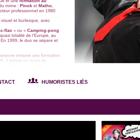
que et une
formation au
 du mime :
Pinok
et
Matho
,
cteur professionnel en 1980.
visuel et burlesque, avec
ic-flac
» ou «
Camping-pong
uasi totalité de l’Europe, au
En 1999, le duo se sépare et
 Danyove entame une formation
5, il donne un cours de
ruxelles
et dispense
visuel en solo : en 1999, «
To
NTACT
HUMORISTES LIÉS
us tard. Avec son premier
emporte le Devos d’or de 2000
 Dans ce spectacle, Danvoy’
us délirants les uns que les
c
Didier de Neck
.
uis au
Théâtre de la Toison
e
» le mime crée son spectacle «
dans le monde entier (Canada,
 y incarne un passionné de