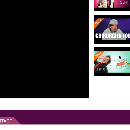
s avec émotion.
 » en Chine et au Vietnam.
au théâtre
Les feux de la
joue dans de nombreuses pièces
vec la
compagnie Exquis
puces savantes
» de la
si élaborer la mise en scène de
tres histoires
» en 2006 où il
ur vous va si bien
» en 2009.
onctions aussi variées que
, ou préparateur physique pour
aux plus jeunes qu’aux plus
nvoy a joué dans de nombreux
’autres encore, l’univers et
NTACT