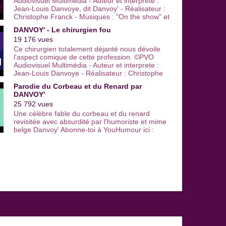
Audiovisuel Multimédia - Auteur et interprète :
Jean-Louis Danvoye, dit Danvoy' - Réalisateur :
Christophe Franck - Musiques : "On the show" et
"Drunk rocking chair" de Leroy Shield - extraits
DANVOY' - Le chirurgien fou
de la bande originale du film "Laurel et Hardy :
19 176 vues
the music box" - Titre du sketch : "Méchant
ventilateur".
Ce chirurgien totalement déjanté nous dévoile
l'aspect comique de cette profession. ©PVO
Audiovisuel Multimédia - Auteur et interprete :
Jean-Louis Danvoye - Réalisateur : Christophe
Franck - Titre du sketch : "le chirurgien fou" |
Parodie du Corbeau et du Renard par
Suivez-nous sur Facebook :
DANVOY'
https://www.facebook.com/Youhumour.fan
25 792 vues
Twitter : https://twitter.com/youhumour Google +
: https://plus.google.com/+YouHumour/posts |
Une célèbre fable du corbeau et du renard
Youhumour, le portail de l’humour : 330 artistes
revisitée avec absurdité par l'humoriste et mime
et 3000 vidéos de leurs meilleurs sketchs
belge Danvoy' Abonne-toi à YouHumour ici :
comiques. Viens faire l’humour avec nous !
http://ow.ly/heh8A Un autre sketch de Danvoy :
Retrouve les vidéos drôles de one man show,
http://youtu.be/XorL6Jy2lcw Et pour d'autres
stand up, humoristes femmes, comiques
vidéos drôles : http://www.youhumour.com 2009
français, duos comiques… De l'humour noir à
- PVO Audiovisuel Multimédia - Auteur et
l'humour sur le couple, des humoristes d'Ondar
interprète : Jean-Louis Danvoye, dit Danvoy' -
à ceux de Vtep et du Jamel Comedy Club, tous
Réalisateur : Christophe Franck - Décor : Yves
les nouveaux talents de l'humour sont sur You
Valente - Créateur lumières : Sébastien Debant -
Humour. | Encore plus de vidéos
Ingénieur son : Pierre Buisson - Régisseur son :
http://www.youhumour.com
Philippe Blancheteau - Titre du sketch : "Le beau
corps du renard".