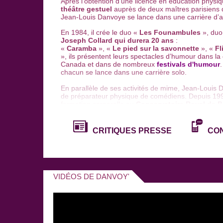
Après l’obtention d'une licence en éducation physi
théâtre gestuel
auprès de deux maîtres parisiens
Jean-Louis Danvoye se lance dans une carrière d’a
En 1984, il crée le duo «
Les Founambules
», duo 
Joseph Collard qui durera 20 ans
:
«
Caramba
», «
Le pied sur la savonnette
», «
Fl
», ils
présentent leurs
spectacles d’humour dans la q
Canada et dans de nombreux
festivals d'humour
.
chacun se lance dans une carrière solo.
En parallèle de ses activités de mime, Jean-Louis
de préparateur physique de comédiens. Depuis 199
formation corporelle au
C
onservatoire Royal de B
également des stages à travers le monde.
Danvoy' a créé deux spectacles de
one man show
CRITIQUES PRESSE
CO
see or not to see
» et «
Foto
» quelques années pl
spectacle, qu’il interprète encore aujourd’hui, il r
lors du Festival d'humour
les Devos de l'Humour
.
effectue une succession de sketches visuels tous pl
autres. Il réalise ce spectacle en collaboration ave
En 2001 il joue en Belgique, au
festival de Spa
, p
VIDÉOS DE DANVOY'
d’Or
et en 2002 au
festival de Welkenraedt
.
En 2005, avec l’aide de «
La Fabrique de Théâtr
Foto » avec lequel il se produit une nouvelle fois 
Chili, Japon, Vietnam, Chine, ou encore Maroc). Il