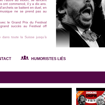
t l'autre au violon, se lancent
 ont commencé, il y a dix ans.
d'archets se battent en duel, en
 musique ne se prend pas au
ec le Grand Prix du Festival
 grand succès au Festival off
 dans toute la Suisse jusqu’à
NTACT
HUMORISTES LIÉS