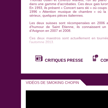
Thomas Usteri et Lorenzo Manetti, l'un au piano e
dans une gamme d'acrobaties. Ces deux gais lurons
En 1993, ils présent « Concert sans ski » où coups 
1996 « Attention musique de chambre » où la
sérieux, quelques pièces italiennes.
Les deux suisses sont récompensées en 2006 av
d'humour de Saint Etienne, ils connaissent un
d'Avignon en 2007 et 2008.
Ces deux maestros sont actuellement en tournée
l’automne 2013.
CRITIQUES PRESSE
CO
VIDÉOS DE SMOKING CHOPIN