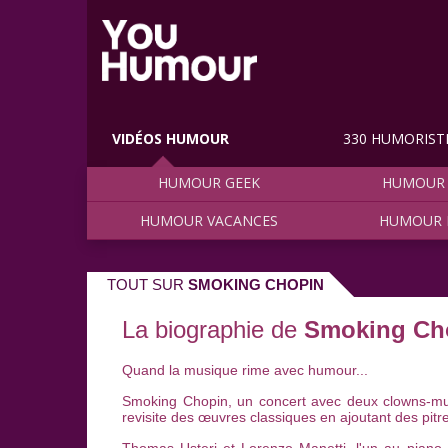
VIDÉOS HUMOUR
330 HUMORIST
HUMOUR GEEK
HUMOUR 
HUMOUR VACANCES
HUMOUR 
TOUT SUR
SMOKING CHOPIN
La biographie de
Smoking Ch
Quand la musique rime avec humour...
Smoking Chopin, un concert avec deux clowns-mus
revisite des œuvres classiques en ajoutant des pitrer