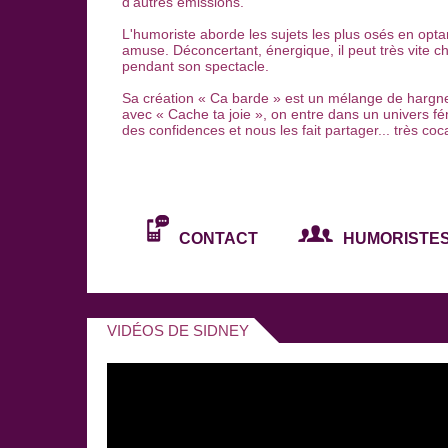
d'autres émissions.
L'humoriste aborde les sujets les plus osés en opt
amuse. Déconcertant, énergique, il peut très vite
pendant son spectacle.
Sa création « Ca barde » est un mélange de hargne
avec « Cache ta joie », on entre dans un univers fém
des confidences et nous les fait partager... très coca
CONTACT
HUMORISTES
VIDÉOS DE SIDNEY