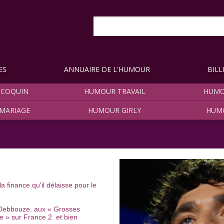
ES
ANNUAIRE DE L'HUMOUR
BILL
COQUIN
HUMOUR TRAVAIL
HUMO
MARIAGE
HUMOUR GIRLY
HUM
la finance qu'il délaisse pour le
 Debbouze, aux « Grosses
re » sur France 2 et bien