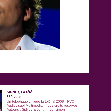
SIDNEY, La télé
569 vues
Un téléphage critique la télé. © 2008 - PVO
Audiovisuel Multimédia - Tous droits réservés -
Auteurs : Sidney & Johann Bensimon -