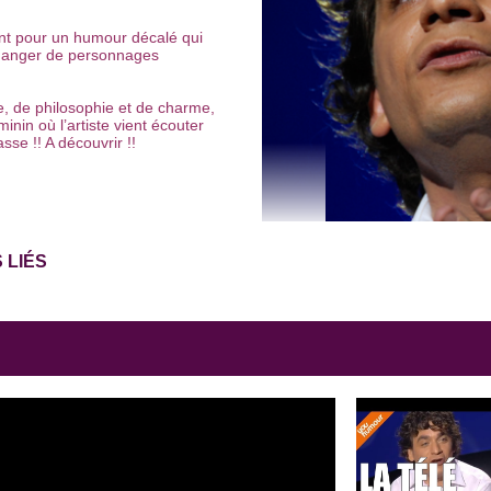
ant pour un humour décalé qui
 changer de personnages
, de philosophie et de charme,
inin où l’artiste vient écouter
sse !! A découvrir !!
 LIÉS