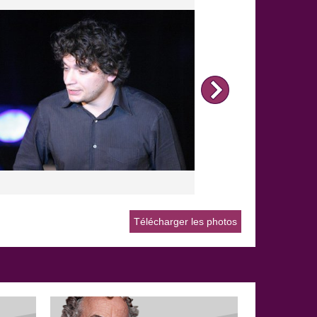
SIDNEY, La religion
2 599 vues
Petites disgressions politiquement incorrectes
sur la religion. 2008 - PVO Audiovisuel
Multimédia - Tous droits réservés - Auteurs :
Sidney & Johann Bensimon - Interprète : Sidney
- Réalisateur : Christophe Franck - Titre du
sketch : "La religion".
Télécharger les photos