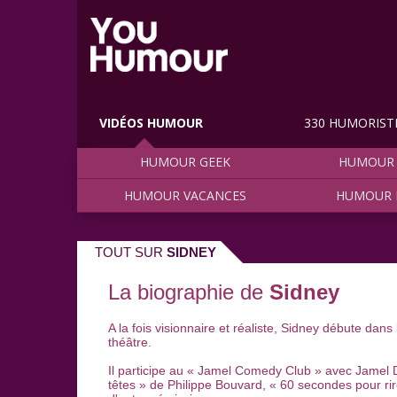
VIDÉOS HUMOUR
330 HUMORIST
HUMOUR GEEK
HUMOUR 
HUMOUR VACANCES
HUMOUR 
TOUT SUR
SIDNEY
La biographie de
Sidney
A la fois visionnaire et réaliste, Sidney débute dans 
théâtre.
Il participe au « Jamel Comedy Club » avec Jamel
têtes » de Philippe Bouvard, « 60 secondes pour ri