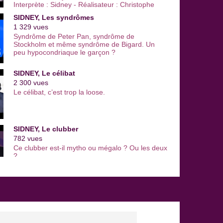
Interprète : Sidney - Réalisateur : Christophe
Franck - Titre du sketch : "La télé".
SIDNEY, Les syndrômes
1 329 vues
Syndrôme de Peter Pan, syndrôme de
Stockholm et même syndrôme de Bigard. Un
peu hypocondriaque le garçon ?
SIDNEY, Le célibat
2 300 vues
Le célibat, c’est trop la loose.
SIDNEY, Le clubber
782 vues
Ce clubber est-il mytho ou mégalo ? Ou les deux
?
SIDNEY, Valérie
1 515 vues
Mais si l’amitié homme-femme, c’est possible.
Faut dire que Valérie, elle est pas vraiment
gâtée par la nature.