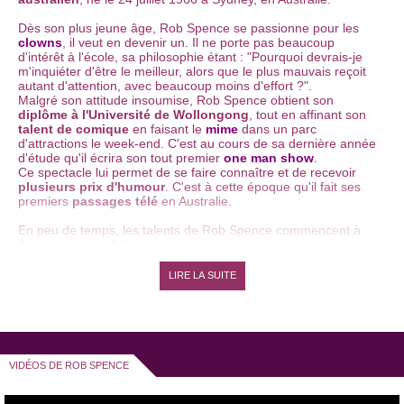
Dès son plus jeune âge, Rob Spence se passionne pour les
clowns
, il veut en devenir un. Il ne porte pas beaucoup
d'intérêt à l'école, sa philosophie étant : "
Pourquoi devrais-je
m'inquiéter d'être le meilleur, alors que le plus mauvais reçoit
autant d'attention, avec beaucoup moins d'effort ?
".
Malgré son attitude insoumise, Rob Spence obtient son
diplôme à l'Université de Wollongong
, tout en affinant son
talent de comique
en faisant le
mime
dans un parc
d'attractions le week-end. C'est au cours de sa dernière année
d'étude qu'il écrira son tout premier
one man show
.
Ce spectacle lui permet de se faire connaître et de recevoir
plusieurs prix d'humour
. C'est à cette époque qu'il fait ses
premiers
passages télé
en Australie.
En peu de temps, les talents de Rob Spence commencent à
être reconnus à l'étranger.
Au cours des années 1990, il est invité à participer au
LIRE LA SUITE
prestigieux
Festival Juste Pour Rire de Montréal
. Il entame
ensuite une grande tournée en Amérique du nord et en
Europe, notamment en Suisse.
Au cours de ses nombreux voyages, il rencontre sa femme,
Sylvie, une suisse qui l'initiera à la vie au pays des édelweiss.
VIDÉOS DE ROB SPENCE
Après sa performance très remarquée au
Festival de
Comédie de Zurich
, la notoriété de Rob Spence a augmenté
si rapidement en Suisse qu'on lui donne sa propre émission