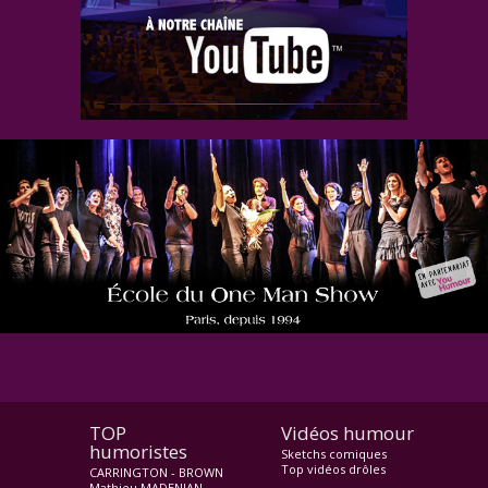
TOP
Vidéos humour
humoristes
Sketchs comiques
Top vidéos drôles
CARRINGTON - BROWN
Mathieu MADENIAN