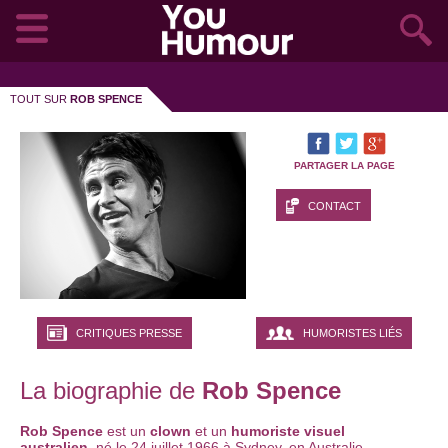
TOUT SUR
ROB SPENCE
PARTAGER LA PAGE
CONTACT
CRITIQUES PRESSE
HUMORISTES LIÉS
La biographie de
Rob Spence
Rob Spence
est un
clown
et un
humoriste visuel
australien
, né le 24 juillet 1966 à Sydney, en Australie.