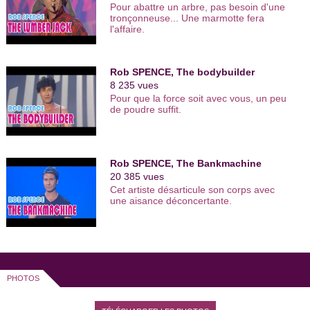
Twitter : https://twitter.com/youhumour
Pour abattre un arbre, pas besoin d'une
Google + :
tronçonneuse... Une marmotte fera
https://plus.google.com/+YouHumour/posts
l'affaire.
| Youhumour, le portail de l’humour : 300
artistes et 2700 vidéos de leurs meilleurs
sketchs comiques. Viens faire l’humour
avec nous ! Retrouve les vidéos drôles
Rob SPENCE, The bodybuilder
de one man show, stand up, humoristes
8 235 vues
femmes, comiques français, duos
Pour que la force soit avec vous, un peu
comiques… De l'humour noir à l'humour
de poudre suffit.
sur le couple, des humoristes d'Ondar à
ceux de Vtep et du Jamel Comedy Club,
tous les nouveaux talents de l'humour
sont sur You Humour. | Encore plus de
vidéos http://www.youhumour.com
Rob SPENCE, The Bankmachine
20 385 vues
Cet artiste désarticule son corps avec
une aisance déconcertante.
PHOTOS