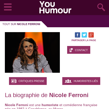
TOUT SUR
NICOLE FERRONI
PARTAGER LA PAGE
CONTACT
CRITIQUES PRESSE
HUMORISTES LIÉS
La biographie de
Nicole Ferroni
Nicole Ferroni
est une
humoriste
et comédienne française
née en 1982 à Casablanca, au Maroc.