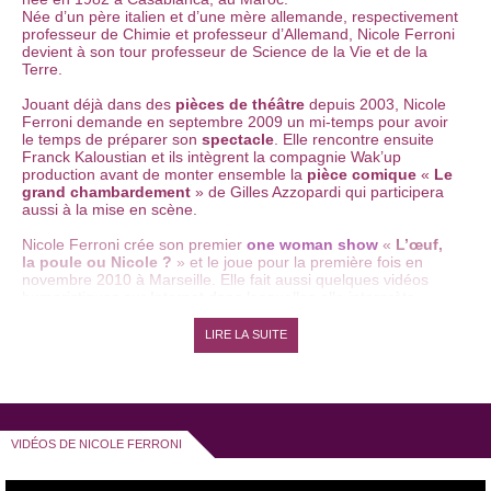
Née d’un père italien et d’une mère allemande, respectivement
professeur de Chimie et professeur d’Allemand, Nicole Ferroni
devient à son tour professeur de Science de la Vie et de la
Terre.
Jouant déjà dans des
pièces de théâtre
depuis 2003, Nicole
Ferroni demande en septembre 2009 un mi-temps pour avoir
le temps de préparer son
spectacle
. Elle rencontre ensuite
Franck Kaloustian et ils intègrent la compagnie Wak’up
production avant de monter ensemble la
pièce comique
«
Le
grand chambardement
» de Gilles Azzopardi qui participera
aussi à la mise en scène.
Nicole Ferroni crée son premier
one woman show
«
L’œuf,
la poule ou Nicole ?
» et le joue pour la première fois en
novembre 2010 à Marseille. Elle fait aussi quelques vidéos
humoristiques sur Internet dans lesquelles elle interprète
différents personnages.
LIRE LA SUITE
Début 2011, Nicole Ferroni participe au
festival du rire du
Puy-Saint-Vincent
et y remporte
le Prix du Public et le Prix
de la Presse
. Elle remplaçait au pied levé Olivier Giraud, qui
n’avait pas pu y participer.
Nicole Ferroni débute à la télévision en février 2011 en
VIDÉOS DE NICOLE FERRONI
passant dans l’émission de Laurent Ruquier «
On n’demande
qu’à en rire
» sur France 2. Elle devient pensionnaire de mai
2011 à juin 2012.