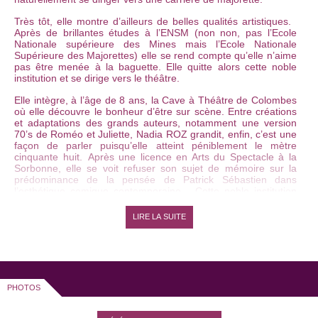
Très tôt, elle montre d’ailleurs de belles qualités artistiques.
Après de brillantes études à l’ENSM (non non, pas l’Ecole
Nationale supérieure des Mines mais l’Ecole Nationale
Supérieure des Majorettes) elle se rend compte qu’elle n’aime
pas être menée à la baguette. Elle quitte alors cette noble
institution et se dirige vers le théâtre.
Elle intègre, à l’âge de 8 ans, la Cave à Théâtre de Colombes
où elle découvre le bonheur d’être sur scène. Entre créations
et adaptations des grands auteurs, notamment une version
70’s de Roméo et Juliette, Nadia ROZ grandit, enfin, c’est une
façon de parler puisqu’elle atteint péniblement le mètre
cinquante huit. Après une licence en Arts du Spectacle à la
Sorbonne, elle se voit refuser son sujet de mémoire sur la
prédominance de la pensée de Patrick Sébastien dans
l’esthétique comique contemporaine. Cette noble institution
lui claque donc la porte au nez, Nadia ROZ laisse derrière elle
les lumières des projecteurs pour celles de son écran
LIRE LA SUITE
d’ordinateur.
Elle s’assagit (elle s’ennuie même) derrière son bureau de
secrétaire niçoise mais écrit secrètement son spectacle au
bureau. Les premiers sketchs naissent sans puiser dans son
stock de RTT. Mais plus l’envie de monter sur scène grandit,
PHOTOS
plus son bureau lui parait petit. Elle claque donc la porte de
son cabinet de courtage en assurances et se dirige vers le
café-théâtre. Avec ses textes sous le bras et sa formation de