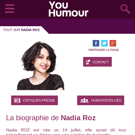
TOUT SUR
NADIA ROZ
PARTAGER LA PAGE
CONTACT
CRITIQUES PRESSE
HUMORISTES LIÉS
La biographie de
Nadia Roz
Nadia ROZ est née un 14 juillet, elle aurait dû tout
naturellement se diriger vers une carrière de majorette.