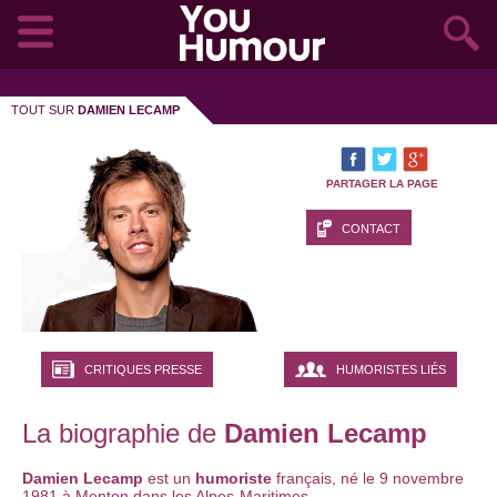
TOUT SUR
DAMIEN LECAMP
PARTAGER LA PAGE
CONTACT
CRITIQUES PRESSE
HUMORISTES LIÉS
La biographie de
Damien Lecamp
Damien Lecamp
est un
humoriste
français, né le 9 novembre
1981 à Menton dans les Alpes-Maritimes.