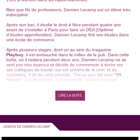
Bien que fils de professeurs, Damien Lecamp est un élève très
indiscipliné.
Après son bac, il étudie le droit à Nice pendant quatre ans
avant de s'installer à Paris pour faire un DEA (Diplôme
d'études approfondies). Damien Lecamp finit ses études dans
une école de commerce.
Après plusieurs stages, dont un au sein du magazine
Playboy
, il est embauché dans le milieu de la pub. Dans cette
boîte, où il restera pendant deux ans, Damien Lecamp ne se
sent pas très épanoui et décide de commencer à écrire sur
ses collègues de travail, sur cet univers de la com' et du
marketing. Il dit de cette période: "J'ai un peu fait mon
"99
francs"
, à la Beigbeder, à mon échelle, version humour".
Il écrit donc un sketch sur les déboires en open space et se
produit pour la première fois sur une scène ouverte, celle du
LIRE LA SUITE
café
théâtre Le Bout
à Paris. Damien Lecamp commence
alors à enchainer les petits cafés-théâtre, pendant 5 à 10
minutes par soir, alors qu'il travaille encore dans son
entreprise.
Lorsqu'il est renvoyé de son travail en 2009 parcequ'on lui
VIDÉOS DE DAMIEN LECAMP
reproche d'être "trop artiste", pour lui, c'est le début d'une
nouvelle vie.