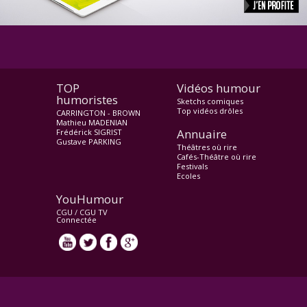
TOP
Vidéos humour
humoristes
Sketchs comiques
Top vidéos drôles
CARRINGTON - BROWN
Mathieu MADENIAN
Annuaire
Frédérick SIGRIST
Gustave PARKING
Théâtres où rire
Cafés-Théâtre où rire
Festivals
Ecoles
YouHumour
CGU
/
CGU TV
Connectée