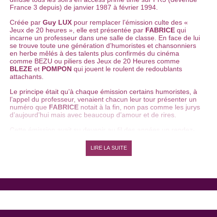
France 3 depuis) de janvier 1987 à février 1994.
Créée par
Guy LUX
pour remplacer l’émission culte des «
Jeux de 20 heures », elle est présentée par
FABRICE
qui
incarne un professeur dans une salle de classe. En face de lui
se trouve toute une génération d’humoristes et chansonniers
en herbe mêlés à des talents plus confirmés du cinéma
comme BEZU ou piliers des Jeux de 20 Heures comme
BLEZE
et
POMPON
qui jouent le roulent de redoublants
attachants.
Le principe était qu’à chaque émission certains humoristes, à
l’appel du professeur, venaient chacun leur tour présenter un
numéro que
FABRICE
notait à la fin, non pas comme les jurys
d’aujourd’hui mais avec beaucoup d’amour et de rires.
Cette émission avait su devenir au fil des années un rendez-
vous incontournable pour toute la famille en mettant dans la
lumière une pléiade d’artistes formidables qui sont, pour
LIRE LA SUITE
beaucoup, devenus aujourd’hui de grands artistes de
référence comme
Jean-Marie BIGARD
,
Elie KAKOU
,
Chantal LADESOU
,
Vincent LAGAF
,
Michèle LAROQUE
,
Pierre PALMADE
,
Muriel ROBIN
,
Laurent RUQUIER
ou
encore
Anne ROUMANOFF
.
Parmi les autres personnages fétiches de cette émission, on
pouvait compter sur
Bernard MABILLE
,
Pascal BRUNNER
, le
beau chanteur séducteur
El CHATO
,
Jean-François DEREC
,