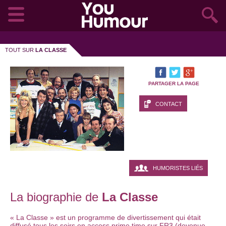
TOUT SUR
LA CLASSE
PARTAGER LA PAGE
CONTACT
HUMORISTES LIÉS
La biographie de
La Classe
« La Classe » est un programme de divertissement qui était
diffusé tous les soirs en access prime time sur FR3 (devenue