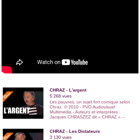
faire rire avec des sujets qui lui tiennent à coeur, comme le
racisme, l'immigration, l'écologie, les inégalités, l'avidité, le
mépris de ceux qui ont tout pour ceux qui n'ont rien, le tout,
dans la peau de personnages surréalistes et loufoques.
En 1993, Chraz devient
chroniqueur
dans l'émission à
succès, "
Rien à cirer
", avec Laurent Ruquier et sa bande, sur
France Inter. Il y officiera pendant deux saisons.
En 1995, après son passage remarqué à la radio, Chraz
s'associe à l'humoriste, musicien et chanteur,
Wally
.
Ensemble, ils signent un spectacle entier. Ils se produisent en
première partie d'
Eddy Mitchell
à L'
Olympia
durant 3
semaines avant d'occuper le
Théâtre des Blancs-Manteaux
pendant 3 mois. Le duo de chansons et de sketches
enregistrera les trois albums suivant, ensemble : "
Chraz hurle
à l'amour
", "
Chantons sous la pluie…de bombes
" et
"
Société tu mourras pas
".
CHRAZ - L'argent
5 268 vues
De 1996 à 1997, Chraz écrit pour
les Guignols
sous la
Les pauvres, un sujet fort comique selon
direction de Bruno Gaccio à
Canal+
.
Chraz. © 2010 - PVO Audiovisuel
Multimédia - Auteurs et interprètes :
Cinq ans après son départ de "Rien à cirer", Chraz revient sur
Jacques CHRASZEZ dit « CHRAZ » --
France Inter
pour faire partie de l'équipe des "
Agités du J.T.
",
Réalisateur : Christophe franck -- Titre :
avec
Yves Lecoq
,
Virginie Lemoine
ou encore
Laurent
L'argent.
Violet
.
CHRAZ - Les Dictateurs
3 130 vues
En octobre 2007, Chraz fonde une
salle de spectacles
dans