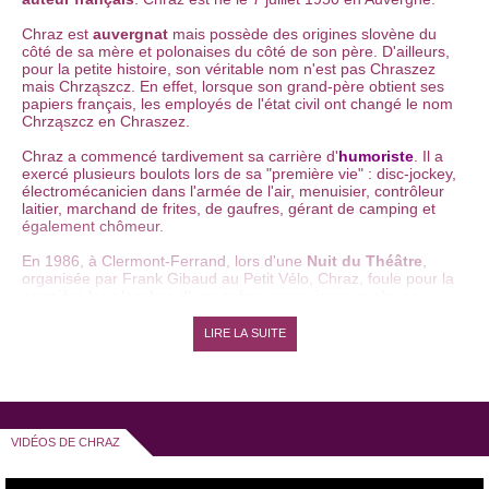
Chraz est
auvergnat
mais possède des origines slovène du
côté de sa mère et polonaises du côté de son père. D'ailleurs,
pour la petite histoire, son véritable nom n'est pas Chraszez
mais Chrząszcz. En effet, lorsque son grand-père obtient ses
papiers français, les employés de l'état civil ont changé le nom
Chrząszcz en Chraszez.
Chraz a commencé tardivement sa carrière d'
humoriste
. Il a
exercé plusieurs boulots lors de sa "première vie" : disc-jockey,
électromécanicien dans l'armée de l'air, menuisier, contrôleur
laitier, marchand de frites, de gaufres, gérant de camping et
également chômeur.
En 1986, à Clermont-Ferrand, lors d'une
Nuit du Théâtre
,
organisée par Frank Gibaud au Petit Vélo, Chraz, foule pour la
première les planches d'une scène pour y jouer quelques
sketches
.
LIRE LA SUITE
Plusieurs mois plus tard, Chraz écrit son premier spectacle,
intitulé "
La Vodka de la défense
". Ce
one man show
est le
premier d'une grande série. Chraz se produira avec des
spectacles
comme "
La vodka du diable
", "
Chraz 92
", "
Mi-
culturel, mi cul-terreux
" ou encore "
Simple malgré
l'anonymat
", entre autres.
VIDÉOS DE CHRAZ
Durant ses débuts, Chraz opte d'abord sur les jeux de mots
avant de s'orienter vers les jeux d'idées. Il ne cesse de vouloir