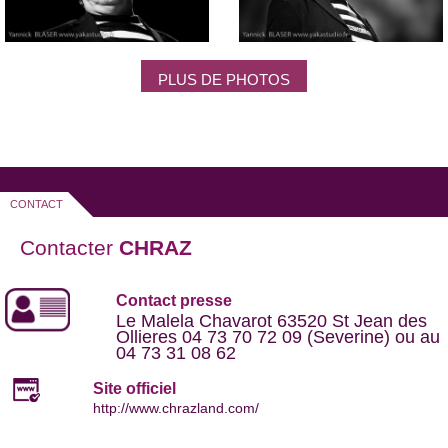
Chraz jouera son one man show intitulé "
Finissons en avec
les pauvres
" le 14 décembre à la Baie des Singes, en
Auvergne.
PLUS DE PHOTOS
CONTACT
Contacter
CHRAZ
Contact presse
Le Malela Chavarot 63520 St Jean des
Ollieres 04 73 70 72 09 (Severine) ou au
04 73 31 08 62
Site officiel
http://www.chrazland.com/