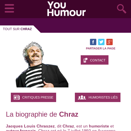
TOUT SUR
CHRAZ
PARTAGER LA PAGE
CONTACT
CRITIQUES PRESSE
HUMORISTES LIÉS
La biographie de
Chraz
Jacques Louis Chraszez
, dit
Chraz
, est un
humoriste
et
auteur français
. Chraz est né le 7 juillet 1950 en Auvergne.