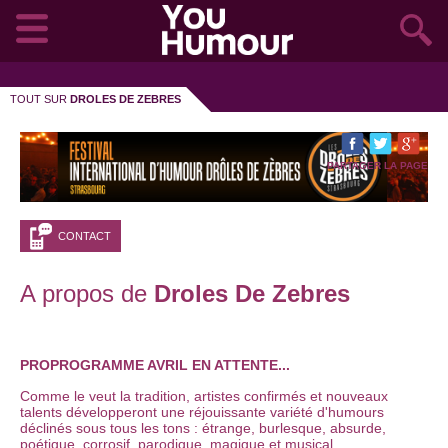
TOUT SUR
DROLES DE ZEBRES
PARTAGER LA PAGE
CONTACT
A propos de
Droles De Zebres
PROPROGRAMME AVRIL EN ATTENTE...
Comme le veut la tradition, artistes confirmés et nouveaux
talents développeront une réjouissante variété d'humours
déclinés sous tous les tons : étrange, burlesque, absurde,
poétique, corrosif, parodique, magique et musical.