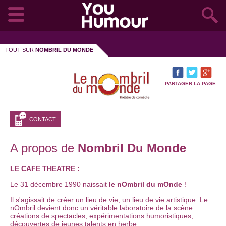
TOUT SUR
NOMBRIL DU MONDE
PARTAGER LA PAGE
CONTACT
A propos de
Nombril Du Monde
LE CAFE THEATRE :
Le 31 décembre 1990 naissait
le nOmbril du mOnde
!
Il s'agissait de créer un lieu de vie, un lieu de vie artistique. Le
nOmbril devient donc un véritable laboratoire de la scène :
créations de spectacles, expérimentations humoristiques,
découvertes de jeunes talents en herbe...