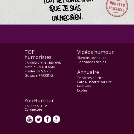
TOP
Vidéos humour
humoristes
Sketchs comiques
Top vidéos drôles
CARRINGTON - BROWN
Mathieu MADENIAN
Annuaire
Frédérick SIGRIST
Gustave PARKING
Théâtres où rire
Cafés-Théâtre où rire
Festivals
Ecoles
YouHumour
CGU
/
CGU TV
Connectée